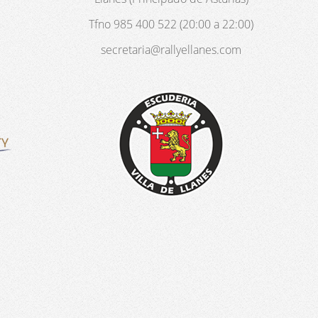
Tfno 985 400 522 (20:00 a 22:00)
secretaria@rallyellanes.com